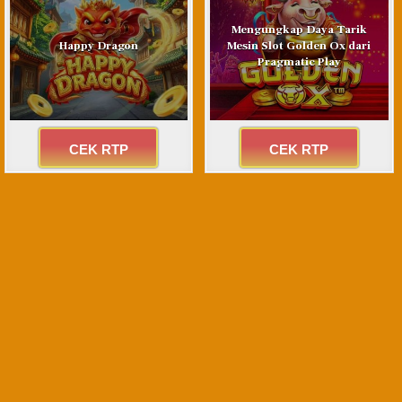
Mengungkap Daya Tarik
Happy Dragon
Mesin Slot Golden Ox dari
Pragmatic Play
CEK RTP
CEK RTP