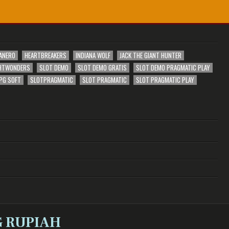
ANERO
HEARTBREAKERS
INDIANA WOLF
JACK THE GIANT HUNTER
HTWONDERS
SLOT DEMO
SLOT DEMO GRATIS
SLOT DEMO PRAGMATIC PLAY
PG SOFT
SLOTPRAGMATIC
SLOT PRAGMATIC
SLOT PRAGMATIC PLAY
G RUPIAH