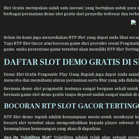
Slot Gratis
merupakan salah satu inovasi yang bertujuan untuk para 
berbagai permainan demo slot gratis dari penyedia terbesar dan terke
Selain itu kami juga menyediakan RTP Slot yang dapat anda lihat se
Tapi RTP Slot Gacor atau bocoran game dari provider resmi Pragmati
game, maka persentase game tersebut akan memiliki RTP Slot Terting
DAFTAR SLOT DEMO GRATIS DI S
Demo Slot Gratis Pragmatic Play Uang Rupiah juga dapat Anda mainka
mencoba dan memahami aturan permainan serta fitur yang ada didala
Bermain demo slot pragmatik tentunya sangat berguna sekali untuk 
bermain game slot demo gratis tanpa deposit sudah sangat mudah di 
BOCORAN RTP SLOT GACOR TERTING
RTP Slot demo rupiah adalah kemampuan mesin untuk membayar kemb
berarti slot tersebut akan mengembalikan kepada player sebesar 9
kemungkinan kemenangan yang akan di dapatkan.
Apa itu Volatilitas Slot?
Volatilitas adalah tolak ukur sebuah perm