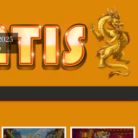
 2025
t