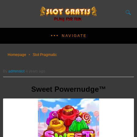
NAVIGATE
Homepage
Slot Pragmatic
adminslot
4 years ago
Sweet Powernudge™