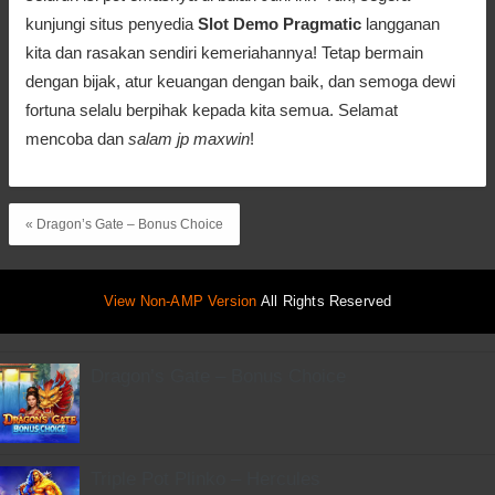
Dragon’s Gate – Bonus Choice
Triple Pot Plinko – Hercules