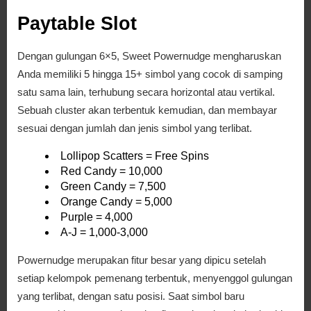
Paytable Slot
Dengan gulungan 6×5, Sweet Powernudge mengharuskan
Anda memiliki 5 hingga 15+ simbol yang cocok di samping
satu sama lain, terhubung secara horizontal atau vertikal.
Sebuah cluster akan terbentuk kemudian, dan membayar
sesuai dengan jumlah dan jenis simbol yang terlibat.
Lollipop Scatters = Free Spins
Red Candy = 10,000
Green Candy = 7,500
Orange Candy = 5,000
Purple = 4,000
A-J = 1,000-3,000
Powernudge merupakan fitur besar yang dipicu setelah
setiap kelompok pemenang terbentuk, menyenggol gulungan
yang terlibat, dengan satu posisi. Saat simbol baru