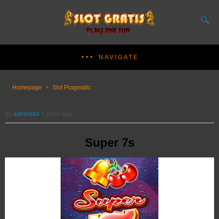
NAVIGATE
Homepage
Slot Pragmatic
adminslot
5 years ago
Super 7s