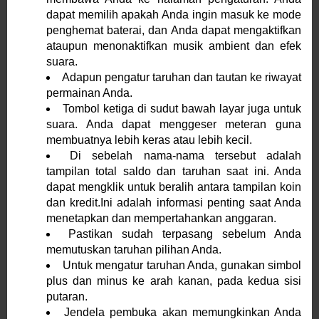
dapat memilih apakah Anda ingin masuk ke mode
penghemat baterai, dan Anda dapat mengaktifkan
ataupun menonaktifkan musik ambient dan efek
suara.
Adapun pengatur taruhan dan tautan ke riwayat
permainan Anda.
Tombol ketiga di sudut bawah layar juga untuk
suara. Anda dapat menggeser meteran guna
membuatnya lebih keras atau lebih kecil.
Di sebelah nama-nama tersebut adalah
tampilan total saldo dan taruhan saat ini. Anda
dapat mengklik untuk beralih antara tampilan koin
dan kredit.Ini adalah informasi penting saat Anda
menetapkan dan mempertahankan anggaran.
Pastikan sudah terpasang sebelum Anda
memutuskan taruhan pilihan Anda.
Untuk mengatur taruhan Anda, gunakan simbol
plus dan minus ke arah kanan, pada kedua sisi
putaran.
Jendela pembuka akan memungkinkan Anda