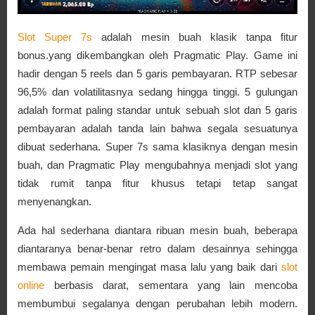
Slot Super 7s
adalah mesin buah klasik tanpa fitur
bonus.yang dikembangkan oleh Pragmatic Play. Game ini
hadir dengan 5 reels dan 5 garis pembayaran. RTP sebesar
96,5% dan volatilitasnya sedang hingga tinggi. 5 gulungan
adalah format paling standar untuk sebuah slot dan 5 garis
pembayaran adalah tanda lain bahwa segala sesuatunya
dibuat sederhana. Super 7s sama klasiknya dengan mesin
buah, dan Pragmatic Play mengubahnya menjadi slot yang
tidak rumit tanpa fitur khusus tetapi tetap sangat
menyenangkan.
Ada hal sederhana diantara ribuan mesin buah, beberapa
diantaranya benar-benar retro dalam desainnya sehingga
membawa pemain mengingat masa lalu yang baik dari
slot
online
berbasis darat, sementara yang lain mencoba
membumbui segalanya dengan perubahan lebih modern.