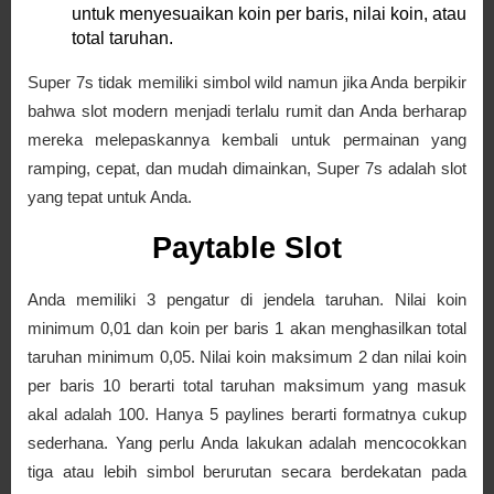
untuk menyesuaikan koin per baris, nilai koin, atau
total taruhan.
Super 7s tidak memiliki simbol wild namun jika Anda berpikir
bahwa slot modern menjadi terlalu rumit dan Anda berharap
mereka melepaskannya kembali untuk permainan yang
ramping, cepat, dan mudah dimainkan, Super 7s adalah slot
yang tepat untuk Anda.
Paytable Slot
Anda memiliki 3 pengatur di jendela taruhan. Nilai koin
minimum 0,01 dan koin per baris 1 akan menghasilkan total
taruhan minimum 0,05. Nilai koin maksimum 2 dan nilai koin
per baris 10 berarti total taruhan maksimum yang masuk
akal adalah 100. Hanya 5 paylines berarti formatnya cukup
sederhana. Yang perlu Anda lakukan adalah mencocokkan
tiga atau lebih simbol berurutan secara berdekatan pada