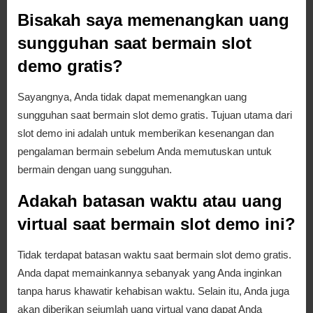
Bisakah saya memenangkan uang
sungguhan saat bermain slot
demo gratis?
Sayangnya, Anda tidak dapat memenangkan uang
sungguhan saat bermain slot demo gratis. Tujuan utama dari
slot demo ini adalah untuk memberikan kesenangan dan
pengalaman bermain sebelum Anda memutuskan untuk
bermain dengan uang sungguhan.
Adakah batasan waktu atau uang
virtual saat bermain slot demo ini?
Tidak terdapat batasan waktu saat bermain slot demo gratis.
Anda dapat memainkannya sebanyak yang Anda inginkan
tanpa harus khawatir kehabisan waktu. Selain itu, Anda juga
akan diberikan sejumlah uang virtual yang dapat Anda