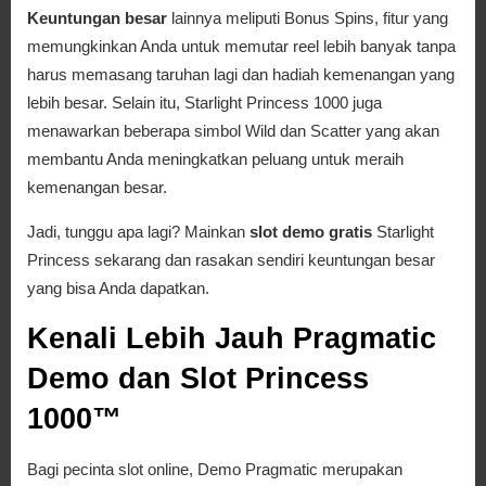
Keuntungan besar
lainnya meliputi Bonus Spins, fitur yang
memungkinkan Anda untuk memutar reel lebih banyak tanpa
harus memasang taruhan lagi dan hadiah kemenangan yang
lebih besar. Selain itu, Starlight Princess 1000 juga
menawarkan beberapa simbol Wild dan Scatter yang akan
membantu Anda meningkatkan peluang untuk meraih
kemenangan besar.
Jadi, tunggu apa lagi? Mainkan
slot demo gratis
Starlight
Princess sekarang dan rasakan sendiri keuntungan besar
yang bisa Anda dapatkan.
Kenali Lebih Jauh Pragmatic
Demo dan Slot Princess
1000™
Bagi pecinta slot online, Demo Pragmatic merupakan