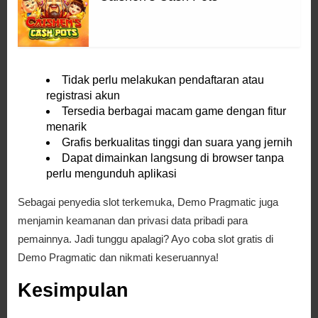
Tidak perlu melakukan pendaftaran atau
registrasi akun
Tersedia berbagai macam game dengan fitur
menarik
Grafis berkualitas tinggi dan suara yang jernih
Dapat dimainkan langsung di browser tanpa
perlu mengunduh aplikasi
Sebagai penyedia slot terkemuka, Demo Pragmatic juga
menjamin keamanan dan privasi data pribadi para
pemainnya. Jadi tunggu apalagi? Ayo coba slot gratis di
Demo Pragmatic dan nikmati keseruannya!
Kesimpulan