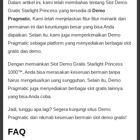
Dalam artikel ini, kami telah membahas tentang Slot Demo
Gratis Starlight Princess yang tersedia di
Demo
Pragmatic.
Kami telah menjelaskan fitur-fitur menarik dari
permainan ini dan keuntungan besar yang bisa Anda
dapatkan. Selain itu, kami juga memperkenalkan Demo
Pragmatic sebagai platform yang menyediakan berbagai slot
gratis dan demo.
Dengan memainkan Slot Demo Gratis Starlight Princess
1000™, Anda bisa merasakan keseruan bermain tanpa
harus mengeluarkan uang sungguhan. Selain itu, Demo
Pragmatic juga menyediakan berbagai slot gratis lainnya
yang bisa Anda coba.
Jadi, tunggu apa lagi? Segera kunjungi situs Demo
Pragmatic dan nikmati keseruan bermain slot demo gratis!
FAQ