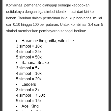
Kombinasi pemenang dianggap sebagai kecocokan
setidaknya dengan tiga simbol identik mulai dari kiri ke
kanan. Taruhan dalam permainan ini cukup bervariasi mulai
dari 0,10 hingga 100 per putaran. Untuk kombinasi 3,4 dan 5
simbol memberikan pembayaran sebagai berikut:
Harambe the gorilla, wild dice
3 simbol = 10x
4 simbol = 25x
5 simbol = 50x
Banana, Snake
3 simbol = 5x
4 simbol = 10x
5 simbol = 20x
Ladders
3 simbol = 3x
4 simbol = 7.50x
5 simbol = 15x
Ace, King