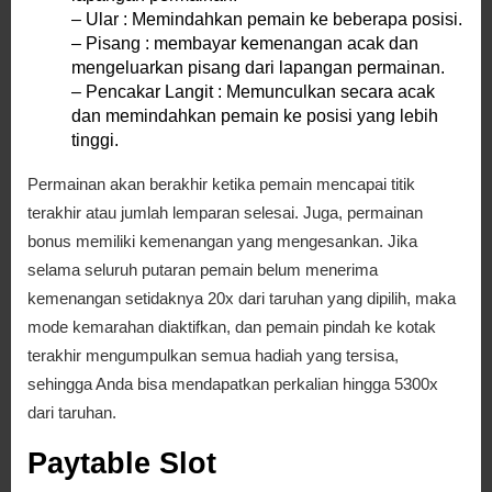
– Ular : Memindahkan pemain ke beberapa posisi.
– Pisang : membayar kemenangan acak dan
mengeluarkan pisang dari lapangan permainan.
– Pencakar Langit : Memunculkan secara acak
dan memindahkan pemain ke posisi yang lebih
tinggi.
Permainan akan berakhir ketika pemain mencapai titik
terakhir atau jumlah lemparan selesai. Juga, permainan
bonus memiliki kemenangan yang mengesankan. Jika
selama seluruh putaran pemain belum menerima
kemenangan setidaknya 20x dari taruhan yang dipilih, maka
mode kemarahan diaktifkan, dan pemain pindah ke kotak
terakhir mengumpulkan semua hadiah yang tersisa,
sehingga Anda bisa mendapatkan perkalian hingga 5300x
dari taruhan.
Paytable Slot