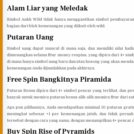
Alam Liar yang Meledak
Simbol Ankh Wild tidak hanya menggantikan simbol pembayaran
bagian dari blok kemenangan yang diikuti oleh wild.
Putaran Uang
Simbol uang dapat muncul di mana saja, dan memiliki nilai had
dimenangkan selama fitur money respins, yang dipicu dari 4+ sim
di mana hanya simbol uang baru dan/atau kosong yang akan mendar
kemenangan Anda dijumlahkan pada akhirnya.
Free Spin Bangkitnya Piramida
Putaran Bonus dipicu dari 4+ simbol pencar yang terlihat, dan p
banyak untuk memicu putaran bonus alih-alih memicu fitur dari sa
Apa pun pilihannya, Anda mendapatkan minimal 10 putaran grati
meningkat sebesar +1 per kemenangan jatuh, dan tidak pernah 
tersebut dengan cara yang sama, dengan menampilkan 4+ pencar d
Buy Spin Rise of Pyramids