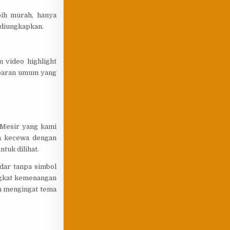
bih murah, hanya
k diungkapkan.
 video highlight
ambaran umum yang
a Mesir yang kami
in kecewa dengan
tuk dilihat.
ndar tanpa simbol
ingkat kemenangan
an mengingat tema