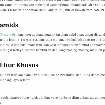
s dalam game. Kemenangan maksimal Kebangkitan Piramid adalah 5.000x 
an. Menurut penelitian kami, angka ini jauh di bawah rata-rata Pr
ramids
of Pyramids
, yang merupakan rentang taruhan solid yang dapat diguna
 tata letak 3-4-5-6-5-4-3, dan Anda menang ketika blok yang terdiri d
mbol Wild di posisi mana pun, dan wild menggantikan simbol pembaya
fungsi intinya. Simbol hamburan dan uang masing-masing memicu pu
Fitur Khusus
 dan ledakan alam liar di slot Rise of Pyramids, dan Anda dapat m
 menang. Ayo selami!
 reels. Simbol yang terdapat dan yang terbaru diturunkan untuk me
g.