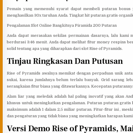
Pemain yang memenuhi syarat dapat membeli putaran bonus pu
menghasilkan 30x taruhan Anda. Tingkat hit putaran gratis organik
Pengalaman Slot Online Bangkitnya Piramida 200 Putaran
Anda dapat merasakan sekilas permainan dasarnya, lalu kami m
berdurasi 3:46 menit. Anda dapat melihat fitur money respins be
solid tentang apa yang diharapkan dari slot Rise of Pyramids.
Tinjau Ringkasan Dan Putusan
Rise of Pyramids awalnya memikat dengan perpaduan unik antara 
sukai, karena jumlahnya belum terlalu banyak. Grid sarang l
serangkaian fitur biasa yang ditawarkannya. Kecepatan putarannya
Alam liar yang meledak adalah hal paling inovatif yang akan And
khusus untuk meningkatkan pengalaman. Putaran putaran gratis 
maksimum adalah 1 dalam 2,5 miliar putaran. Fitur-fitur ini , m
dan pengaturan yang tidak biasa yang meningkatkan harapan kami 
Versi Demo Rise of Pyramids, Mai