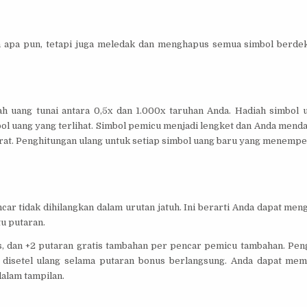
 apa pun, tetapi juga meledak dan menghapus semua simbol berde
iah uang tunai antara 0,5x dan 1.000x taruhan Anda. Hadiah simbol
bol uang yang terlihat. Simbol pemicu menjadi lengket dan Anda mend
at. Penghitungan ulang untuk setiap simbol uang baru yang menempel d
encar tidak dihilangkan dalam urutan jatuh. Ini berarti Anda dapat m
tu putaran.
s, dan +2 putaran gratis tambahan per pencar pemicu tambahan. Pen
disetel ulang selama putaran bonus berlangsung. Anda dapat memi
alam tampilan.