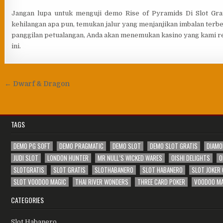
Jangan lupa untuk menguji demo Rise of Pyramids Di Slot Grati
kehilangan apa pun, temukan jalur yang menjanjikan imbalan terb
panggilan petualangan, Anda akan menemukan kasino yang kami 
ini.
Post
← Dwarf & Dragon
navigation
TAGS
DEMO PG SOFT
DEMO PRAGMATIC
DEMO SLOT
DEMO SLOT GRATIS
DIAMO
JUDI SLOT
LONDON HUNTER
MR NULL’S WICKED WARES
OISHI DELIGHTS
O
SLOTGRATIS
SLOT GRATIS
SLOTHABANERO
SLOT HABANERO
SLOT JOKER
SLOT VOODOO MAGIC
THAI RIVER WONDERS
THREE CARD POKER
VOODOO MA
CATEGORIES
Slot Habanero