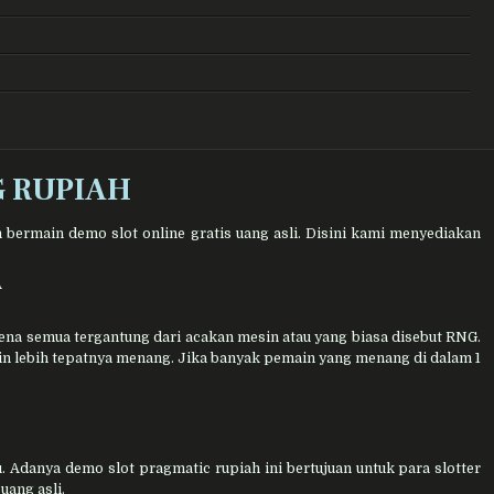
G RUPIAH
bermain demo slot online gratis uang asli. Disini kami menyediakan
ena semua tergantung dari acakan mesin atau yang biasa disebut RNG.
in lebih tepatnya menang. Jika banyak pemain yang menang di dalam 1
 Adanya demo slot pragmatic rupiah ini bertujuan untuk para slotter
ang asli.