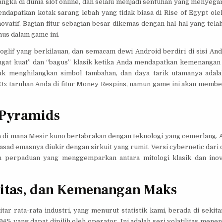
angka di dunia slot online, dan selalu menjadi sentuhan yang menyeg
endapatkan kotak sarang lebah yang tidak biasa di Rise of Egypt ole
vatif. Bagian fitur sebagian besar dikemas dengan hal-hal yang telah 
nus dalam game ini.
oglif yang berkilauan, dan semacam dewi Android berdiri di sisi Anda
gat kuat” dan “bagus” klasik ketika Anda mendapatkan kemenangan 
k menghilangkan simbol tambahan, dan daya tarik utamanya adal
0x taruhan Anda di fitur Money Respins, namun game ini akan membe
f Pyramids
i mana Mesir kuno bertabrakan dengan teknologi yang cemerlang. A
asad emasnya diukir dengan sirkuit yang rumit. Versi cybernetic dari
 perpaduan yang menggemparkan antara mitologi klasik dan inovas
ilitas, dan Kemenangan Maks
tar rata-rata industri, yang menurut statistik kami, berada di seki
4% yang dapat dipilih oleh operator. Ini adalah seri volatilitas mene