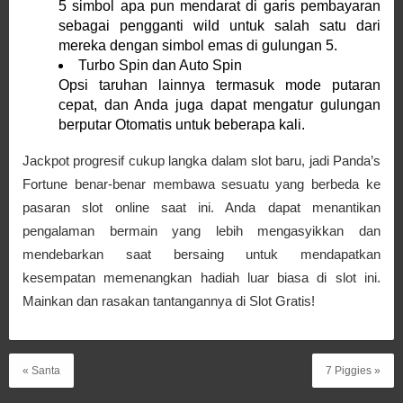
5 simbol apa pun mendarat di garis pembayaran
sebagai pengganti wild untuk salah satu dari
mereka dengan simbol emas di gulungan 5.
Turbo Spin dan Auto Spin
Opsi taruhan lainnya termasuk mode putaran
cepat, dan Anda juga dapat mengatur gulungan
berputar Otomatis untuk beberapa kali.
Jackpot progresif cukup langka dalam slot baru, jadi Panda’s
Fortune benar-benar membawa sesuatu yang berbeda ke
pasaran slot online saat ini. Anda dapat menantikan
pengalaman bermain yang lebih mengasyikkan dan
mendebarkan saat bersaing untuk mendapatkan
kesempatan memenangkan hadiah luar biasa di slot ini.
Mainkan dan rasakan tantangannya di Slot Gratis!
« Santa
7 Piggies »