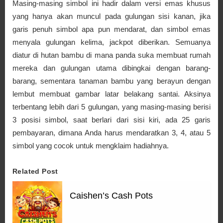
Masing-masing simbol ini hadir dalam versi emas khusus
yang hanya akan muncul pada gulungan sisi kanan, jika
garis penuh simbol apa pun mendarat, dan simbol emas
menyala gulungan kelima, jackpot diberikan. Semuanya
diatur di hutan bambu di mana panda suka membuat rumah
mereka dan gulungan utama dibingkai dengan barang-
barang, sementara tanaman bambu yang berayun dengan
lembut membuat gambar latar belakang santai. Aksinya
terbentang lebih dari 5 gulungan, yang masing-masing berisi
3 posisi simbol, saat berlari dari sisi kiri, ada 25 garis
pembayaran, dimana Anda harus mendaratkan 3, 4, atau 5
simbol yang cocok untuk mengklaim hadiahnya.
Related Post
Caishen’s Cash Pots