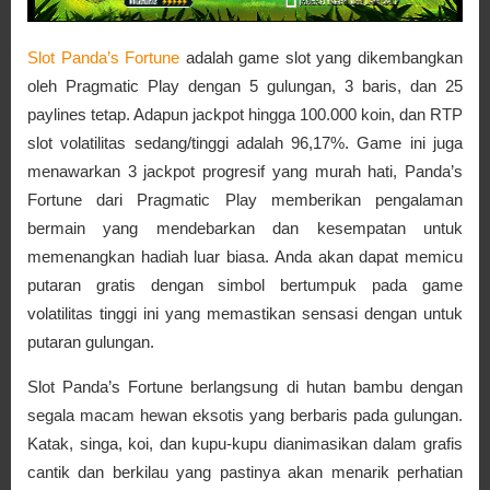
Slot Panda’s Fortune
adalah game slot yang dikembangkan
oleh Pragmatic Play dengan 5 gulungan, 3 baris, dan 25
paylines tetap. Adapun jackpot hingga 100.000 koin, dan RTP
slot volatilitas sedang/tinggi adalah 96,17%. Game ini juga
menawarkan 3 jackpot progresif yang murah hati, Panda’s
Fortune dari Pragmatic Play memberikan pengalaman
bermain yang mendebarkan dan kesempatan untuk
memenangkan hadiah luar biasa. Anda akan dapat memicu
putaran gratis dengan simbol bertumpuk pada game
volatilitas tinggi ini yang memastikan sensasi dengan untuk
putaran gulungan.
Slot Panda’s Fortune berlangsung di hutan bambu dengan
segala macam hewan eksotis yang berbaris pada gulungan.
Katak, singa, koi, dan kupu-kupu dianimasikan dalam grafis
cantik dan berkilau yang pastinya akan menarik perhatian