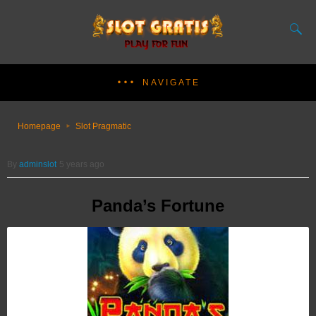
NAVIGATE
Homepage
Slot Pragmatic
adminslot
5 years ago
Panda’s Fortune