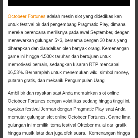
Octobeer Fortunes
adalah mesin slot yang didedikasikan
untuk festival bir dari pengembang Pragmatic Play, dimana
mereka berencana merilisnya pada awal September, dengan
menawarkan gulungan 5×3, bersama dengan 20 baris yang
diharapkan dan diandalkan oleh banyak orang. Kemenangan
game ini hingga 4.500x taruhan dan bertujuan untuk
memotivasi pemain, sedangkan kisaran RTP mencapai
96,53%. Berharaplah untuk menemukan wild, simbol money,
putaran gratis, dan mekanik Pengumpulan Uang.
Ambil bir dan rayakan saat Anda memainkan slot online
Octobeer Fortunes dengan volatilitas sedang hingga tinggi ini,
rayakan festival Jerman dengan Pragmatic Play saat Anda
memutar gulungan slot online Octobeer Fortunes. Game lima
gulungan ini memiliki tema festival Oktober mulai dari grafik
hingga musik latar dan juga efek suara. Kemenangan hingga