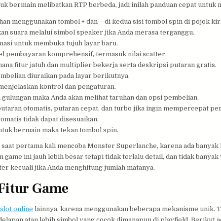
uk bermain melibatkan RTP berbeda, jadi inilah panduan cepat untuk
an menggunakan tombol + dan – di kedua sisi tombol spin di pojok kir
ikan suara melalui simbol speaker jika Anda merasa terganggu.
masi untuk membuka tujuh layar baru.
l pembayaran komprehensif, termasuk nilai scatter.
na fitur jatuh dan multiplier bekerja serta deskripsi putaran gratis.
mbelian diuraikan pada layar berikutnya.
menjelaskan kontrol dan pengaturan.
ri gulungan maka Anda akan melihat taruhan dan opsi pembelian.
taran otomatis, putaran cepat, dan turbo jika ingin mempercepat pe
omatis tidak dapat disesuaikan.
ntuk bermain maka tekan tombol spin.
aat pertama kali mencoba Monster Superlanche, karena ada banyak 
ame ini jauh lebih besar tetapi tidak terlalu detail, dan tidak banyak 
r kecuali jika Anda menghitung jumlah matanya.
Fitur Game
i
slot online
lainnya, karena menggunakan beberapa mekanisme unik. Ti
apan atau lebih simbol yang cocok dimanapun di playfield. Berikut 