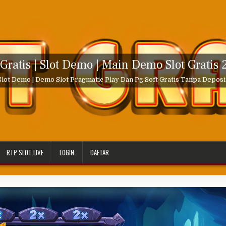
 Gratis | Slot Demo | Main Demo Slot Gratis
Slot Demo | Demo Slot Pragmatic Play Dan Pg Soft Gratis Tanpa Deposi
RTP SLOT LIVE
LOGIN
DAFTAR