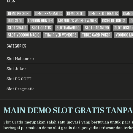
TAGS
DEMO PG SOFT
DEMO PRAGMATIC
DEMO SLOT
DEMO SLOT GRATIS
DIAMO
JUDI SLOT
LONDON HUNTER
MR NULL’S WICKED WARES
OISHI DELIGHTS
O
SLOTGRATIS
SLOT GRATIS
SLOTHABANERO
SLOT HABANERO
SLOT JOKER
SLOT VOODOO MAGIC
THAI RIVER WONDERS
THREE CARD POKER
VOODOO MA
CATEGORIES
Slot Habanero
Slot Joker
Slot PG SOFT
Slot Pragmatic
MAIN DEMO SLOT GRATIS TANP
Slot Gratis
merupakan salah satu inovasi yang bertujuan untuk para 
berbagai permainan demo slot gratis dari penyedia terbesar dan terke