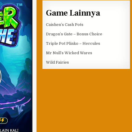
Game Lainnya
Caishen’s Cash Pots
Dragon’s Gate – Bonus Choice
Triple Pot Plinko – Hercules
Mr Null’s Wicked Wares
Wild Fairies