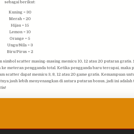
sebagai berikut:
Kuning = 30
Merah = 20
Hijau = 15
Lemon = 10
Orange = 5
Ungu/Nila = 3
Biru/Pirus = 2
imbol scatter masing-masing memicu 10, 12 atau 20 putaran gratis. S
n ke meteran pengganda total. Ketika pengganda baru tercapai, maka 
enam scatter dapat memicu 3, 8, 12 atau 20 game gratis. Kemampuan un
ya jauh lebih menyenangkan di antara putaran bonus, jadi ini adalah
tis!