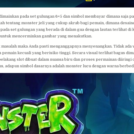
 dimainkan pada set gulungan 6×5 dan simbol membayar dimana saja pa
 tentang monster jeli yang cukup akrab bagi pemain, dimana desainer
da set gulungan yang berada di dalam gua dengan lautan terlihat di 
 untuk mencerminkan gambar yang menakutkan.
ak masalah maka Anda pasti menganggapnya menyenangkan. Tidak ada wil
emain kecuali yang berisiko tinggi. Secara visual terlihat bagus di
 belakang slot dibuat dalam nuansa biru dan proses permainan diiringi
us, adapun simbol dasarnya adalah monster lucu dengan warna berbed