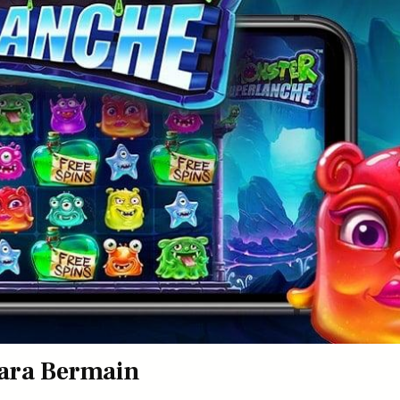
ara Bermain