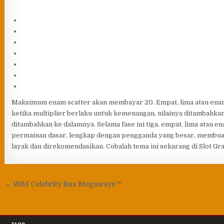
Maksimum enam scatter akan membayar 20. Empat, lima atau enam s
ketika multiplier berlaku untuk kemenangan, nilainya ditambahka
ditambahkan ke dalamnya. Selama fase ini tiga, empat, lima atau 
permainan dasar, lengkap dengan pengganda yang besar, membuatn
layak dan direkomendasikan. Cobalah tema ini sekarang di Slot Gra
Post
← Wild Celebrity Bus Megaways™
navigation