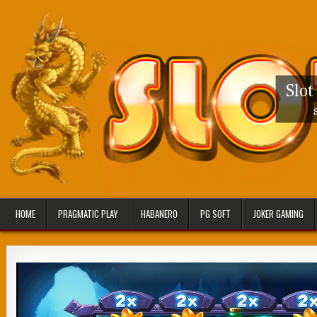
Skip
to
content
Slot
HOME
PRAGMATIC PLAY
HABANERO
PG SOFT
JOKER GAMING