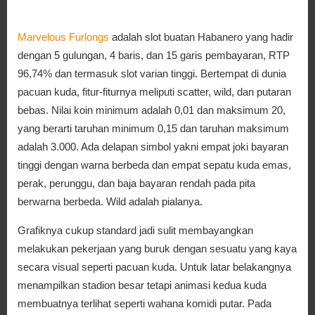
Marvelous Furlongs
adalah slot buatan Habanero yang hadir
dengan 5 gulungan, 4 baris, dan 15 garis pembayaran, RTP
96,74% dan termasuk slot varian tinggi. Bertempat di dunia
pacuan kuda, fitur-fiturnya meliputi scatter, wild, dan putaran
bebas. Nilai koin minimum adalah 0,01 dan maksimum 20,
yang berarti taruhan minimum 0,15 dan taruhan maksimum
adalah 3.000. Ada delapan simbol yakni empat joki bayaran
tinggi dengan warna berbeda dan empat sepatu kuda emas,
perak, perunggu, dan baja bayaran rendah pada pita
berwarna berbeda. Wild adalah pialanya.
Grafiknya cukup standard jadi sulit membayangkan
melakukan pekerjaan yang buruk dengan sesuatu yang kaya
secara visual seperti pacuan kuda. Untuk latar belakangnya
menampilkan stadion besar tetapi animasi kedua kuda
membuatnya terlihat seperti wahana komidi putar. Pada