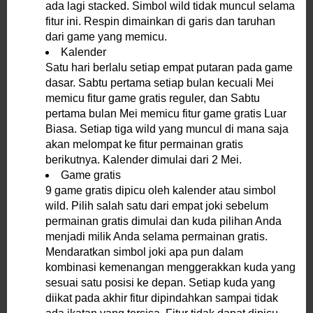
ada lagi stacked. Simbol wild tidak muncul selama
fitur ini. Respin dimainkan di garis dan taruhan
dari game yang memicu.
Kalender
Satu hari berlalu setiap empat putaran pada game
dasar. Sabtu pertama setiap bulan kecuali Mei
memicu fitur game gratis reguler, dan Sabtu
pertama bulan Mei memicu fitur game gratis Luar
Biasa. Setiap tiga wild yang muncul di mana saja
akan melompat ke fitur permainan gratis
berikutnya. Kalender dimulai dari 2 Mei.
Game gratis
9 game gratis dipicu oleh kalender atau simbol
wild. Pilih salah satu dari empat joki sebelum
permainan gratis dimulai dan kuda pilihan Anda
menjadi milik Anda selama permainan gratis.
Mendaratkan simbol joki apa pun dalam
kombinasi kemenangan menggerakkan kuda yang
sesuai satu posisi ke depan. Setiap kuda yang
diikat pada akhir fitur dipindahkan sampai tidak