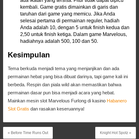
ada ikatan yang tersisa. Fitur tidak dapat dipicu
kembali. Game gratis dimainkan di garis dan
taruhan dari game yang memicu. Jika Anda
selesai pertama di permainan reguler, hadiah
Anda adalah 10, dengan 5 untuk finish kedua dan
2,50 untuk finish ketiga. Dalam game Marvelous,
hadiahnya adalah 500, 100 dan 50.
Kesimpulan
Tema berkuda menjadi tema yang menjanjikan dan ada
permainan hebat yang bisa dibuat darinya, tapi game kali ini
berbeda. Respin dan piala wild akan memastikan bahwa
permainan dasar pun bisa menjadi acara yang hebat.
Mainkan mesin slot Marvelous Furlong di kasino
Habanero
Slot Gratis
dan rasakan keseruannya!
« Before Time Runs Out
Knight Hot Spotz »