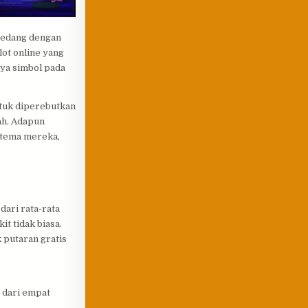
 sedang dengan
ot online yang
nya simbol pada
ntuk diperebutkan
ah. Adapun
rtema mereka,
ari rata-rata
t tidak biasa.
 putaran gratis
 dari empat