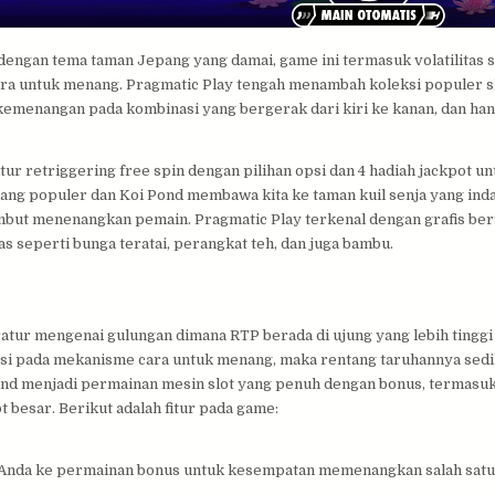
 dengan tema taman Jepang yang damai, game ini termasuk volatilitas
ara untuk menang. Pragmatic Play tengah menambah koleksi populer sl
 kemenangan pada kombinasi yang bergerak dari kiri ke kanan, dan ha
tur retriggering free spin dengan pilihan opsi dan 4 hadiah jackpot u
ang populer dan Koi Pond membawa kita ke taman kuil senja yang ind
lembut menenangkan pemain. Pragmatic Play terkenal dengan grafis be
as seperti bunga teratai, perangkat teh, dan juga bambu.
r mengenai gulungan dimana RTP berada di ujung yang lebih tinggi d
asi pada mekanisme cara untuk menang, maka rentang taruhannya sediki
 Pond menjadi permainan mesin slot yang penuh dengan bonus, termasuk
besar. Berikut adalah fitur pada game:
Anda ke permainan bonus untuk kesempatan memenangkan salah satu