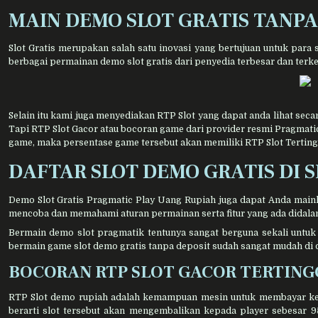
MAIN DEMO SLOT GRATIS TANP
Slot Gratis
merupakan salah satu inovasi yang bertujuan untuk para 
berbagai permainan demo slot gratis dari penyedia terbesar dan terke
Selain itu kami juga menyediakan RTP Slot yang dapat anda lihat se
Tapi RTP Slot Gacor atau bocoran game dari provider resmi Pragmati
game, maka persentase game tersebut akan memiliki RTP Slot Terting
DAFTAR SLOT DEMO GRATIS DI S
Demo Slot Gratis Pragmatic Play Uang Rupiah juga dapat Anda mainka
mencoba dan memahami aturan permainan serta fitur yang ada didala
Bermain demo slot pragmatik tentunya sangat berguna sekali untuk 
bermain game slot demo gratis tanpa deposit sudah sangat mudah di 
BOCORAN RTP SLOT GACOR TERTING
RTP Slot demo rupiah adalah kemampuan mesin untuk membayar kemb
berarti slot tersebut akan mengembalikan kepada player sebesar 9