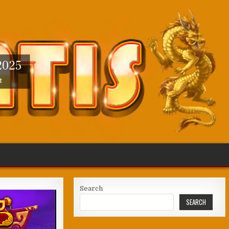
 2025
t
Search
SEARCH