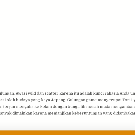
ngan. Awasi wild dan scatter karena itu adalah kunci rahasia Anda 
irasi oleh budaya yang kaya Jepang. Gulungan game menyerupai Torii
air terjun mengalir ke kolam dengan bunga lili merah muda mengambang
ng banyak dimainkan karena menjanjikan keberuntungan yang didambaka