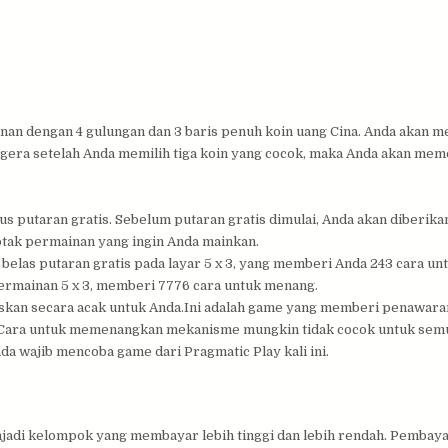
an dengan 4 gulungan dan 3 baris penuh koin uang Cina. Anda akan me
gera setelah Anda memilih tiga koin yang cocok, maka Anda akan me
s putaran gratis. Sebelum putaran gratis dimulai, Anda akan diberikan
otak permainan yang ingin Anda mainkan.
 belas putaran gratis pada layar 5 x 3, yang memberi Anda 243 cara u
i permainan 5 x 3, memberi 7776 cara untuk menang.
skan secara acak untuk Anda.Ini adalah game yang memberi penawaran
. Cara untuk memenangkan mekanisme mungkin tidak cocok untuk sem
da wajib mencoba game dari Pragmatic Play kali ini.
adi kelompok yang membayar lebih tinggi dan lebih rendah. Pembayar