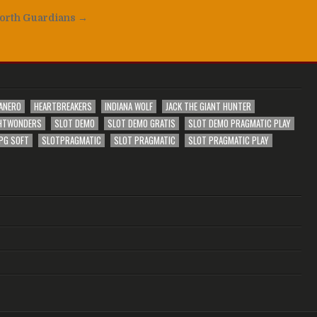
orth Guardians →
ANERO
HEARTBREAKERS
INDIANA WOLF
JACK THE GIANT HUNTER
HTWONDERS
SLOT DEMO
SLOT DEMO GRATIS
SLOT DEMO PRAGMATIC PLAY
PG SOFT
SLOTPRAGMATIC
SLOT PRAGMATIC
SLOT PRAGMATIC PLAY