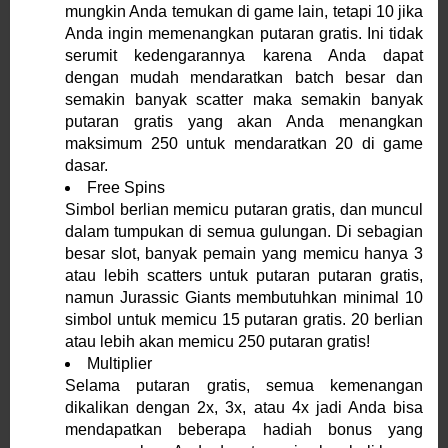
mungkin Anda temukan di game lain, tetapi 10 jika
Anda ingin memenangkan putaran gratis. Ini tidak
serumit kedengarannya karena Anda dapat
dengan mudah mendaratkan batch besar dan
semakin banyak scatter maka semakin banyak
putaran gratis yang akan Anda menangkan
maksimum 250 untuk mendaratkan 20 di game
dasar.
Free Spins
Simbol berlian memicu putaran gratis, dan muncul
dalam tumpukan di semua gulungan. Di sebagian
besar slot, banyak pemain yang memicu hanya 3
atau lebih scatters untuk putaran putaran gratis,
namun Jurassic Giants membutuhkan minimal 10
simbol untuk memicu 15 putaran gratis. 20 berlian
atau lebih akan memicu 250 putaran gratis!
Multiplier
Selama putaran gratis, semua kemenangan
dikalikan dengan 2x, 3x, atau 4x jadi Anda bisa
mendapatkan beberapa hadiah bonus yang