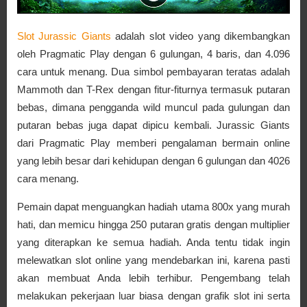
Slot Jurassic Giants
adalah slot video yang dikembangkan
oleh Pragmatic Play dengan 6 gulungan, 4 baris, dan 4.096
cara untuk menang. Dua simbol pembayaran teratas adalah
Mammoth dan T-Rex dengan fitur-fiturnya termasuk putaran
bebas, dimana pengganda wild muncul pada gulungan dan
putaran bebas juga dapat dipicu kembali. Jurassic Giants
dari Pragmatic Play memberi pengalaman bermain online
yang lebih besar dari kehidupan dengan 6 gulungan dan 4026
cara menang.
Pemain dapat menguangkan hadiah utama 800x yang murah
hati, dan memicu hingga 250 putaran gratis dengan multiplier
yang diterapkan ke semua hadiah. Anda tentu tidak ingin
melewatkan slot online yang mendebarkan ini, karena pasti
akan membuat Anda lebih terhibur. Pengembang telah
melakukan pekerjaan luar biasa dengan grafik slot ini serta