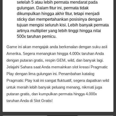
setelah 5 atau lebih permata mendarat pada
gulungan. Dalam fitur ini, permata tidak
dikumpulkan hingga akhir fitur, tetapi menjadi
sticky dan mempertahankan posisinya dengan
tujuan mengisi seluruh kisi. Lebih banyak permata
artinya multiplier yang lebih tinggi hingga nilai
500x taruhan pemicu.
Game ini akan mengajak anda berkenalan dengan suku asli
Amerika. Segera menangkan hingga 4.000x taruhan Anda
dengan putaran gratis, respin GEM, wild, dan banyak lagi.
Jelajahi Sahara saat Anda memainkan slot kreasi Pragmatic
Play dengan lima gulungan ini. Penambahan katalog
Pragmatic Play kali ini sangat fluktuatif, segera dapatkan wild
untuk meraih lebih banyak peluang menang, nikmati juga
putaran gratis, dan kumpulkan permata hingga 4.000x
taruhan Anda di Slot Gratis!