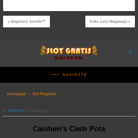
« Magicians Secrets™
Extra Juicy Megaways »