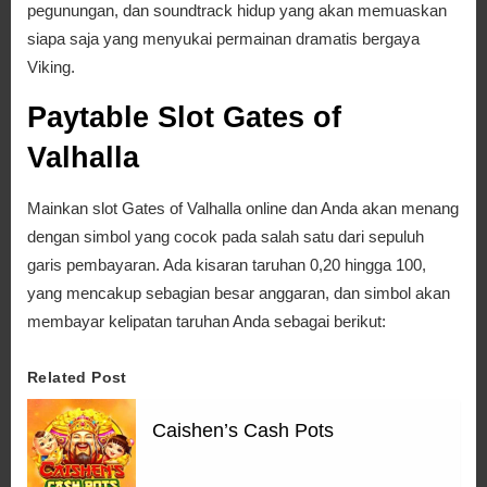
pegunungan, dan soundtrack hidup yang akan memuaskan
siapa saja yang menyukai permainan dramatis bergaya
Viking.
Paytable Slot Gates of
Valhalla
Mainkan slot Gates of Valhalla online dan Anda akan menang
dengan simbol yang cocok pada salah satu dari sepuluh
garis pembayaran. Ada kisaran taruhan 0,20 hingga 100,
yang mencakup sebagian besar anggaran, dan simbol akan
membayar kelipatan taruhan Anda sebagai berikut:
Related Post
Caishen’s Cash Pots