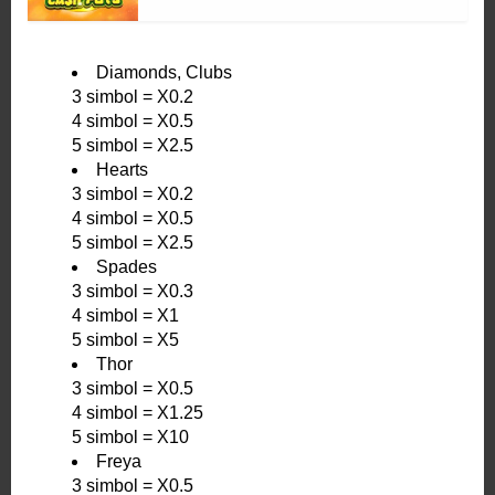
Diamonds, Clubs
3 simbol = X0.2
4 simbol = X0.5
5 simbol = X2.5
Hearts
3 simbol = X0.2
4 simbol = X0.5
5 simbol = X2.5
Spades
3 simbol = X0.3
4 simbol = X1
5 simbol = X5
Thor
3 simbol = X0.5
4 simbol = X1.25
5 simbol = X10
Freya
3 simbol = X0.5