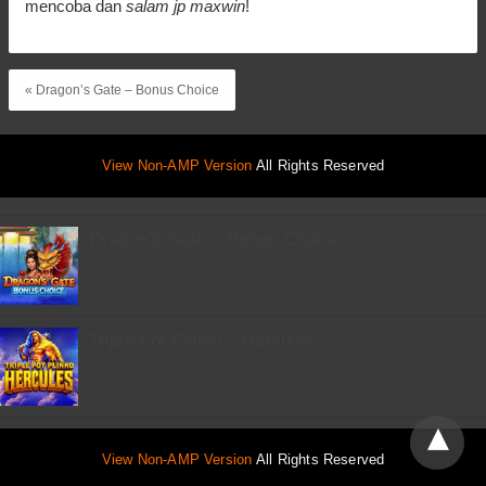
Dragon’s Gate – Bonus Choice
Triple Pot Plinko – Hercules
View Non-AMP Version
All Rights Reserved