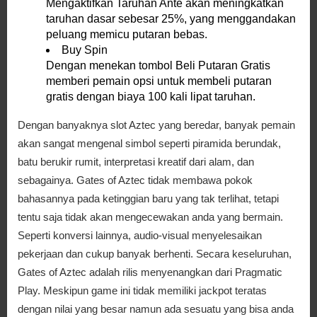
Mengaktifkan Taruhan Ante akan meningkatkan
taruhan dasar sebesar 25%, yang menggandakan
peluang memicu putaran bebas.
Buy Spin
Dengan menekan tombol Beli Putaran Gratis
memberi pemain opsi untuk membeli putaran
gratis dengan biaya 100 kali lipat taruhan.
Dengan banyaknya slot Aztec yang beredar, banyak pemain
akan sangat mengenal simbol seperti piramida berundak,
batu berukir rumit, interpretasi kreatif dari alam, dan
sebagainya. Gates of Aztec tidak membawa pokok
bahasannya pada ketinggian baru yang tak terlihat, tetapi
tentu saja tidak akan mengecewakan anda yang bermain.
Seperti konversi lainnya, audio-visual menyelesaikan
pekerjaan dan cukup banyak berhenti. Secara keseluruhan,
Gates of Aztec adalah rilis menyenangkan dari Pragmatic
Play. Meskipun game ini tidak memiliki jackpot teratas
dengan nilai yang besar namun ada sesuatu yang bisa anda