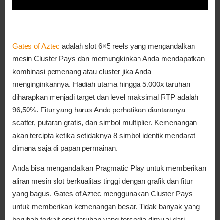
Gates of Aztec
adalah slot 6×5 reels yang mengandalkan
mesin Cluster Pays dan memungkinkan Anda mendapatkan
kombinasi pemenang atau cluster jika Anda
menginginkannya. Hadiah utama hingga 5.000x taruhan
diharapkan menjadi target dan level maksimal RTP adalah
96,50%. Fitur yang harus Anda perhatikan diantaranya
scatter, putaran gratis, dan simbol multiplier. Kemenangan
akan tercipta ketika setidaknya 8 simbol identik mendarat
dimana saja di papan permainan.
Anda bisa mengandalkan Pragmatic Play untuk memberikan
aliran mesin slot berkualitas tinggi dengan grafik dan fitur
yang bagus. Gates of Aztec menggunakan Cluster Pays
untuk memberikan kemenangan besar. Tidak banyak yang
berubah terkait opsi taruhan yang tersedia dimulai dari