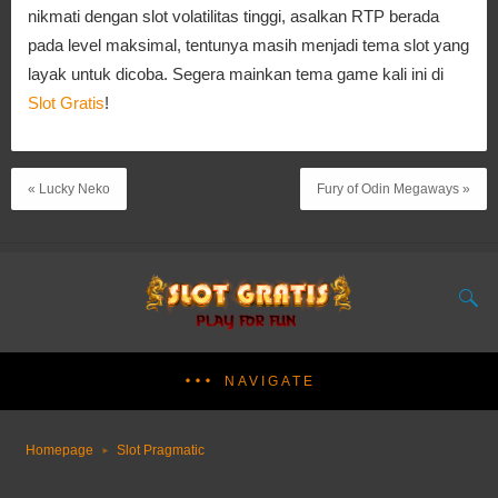
nikmati dengan slot volatilitas tinggi, asalkan RTP berada
pada level maksimal, tentunya masih menjadi tema slot yang
layak untuk dicoba. Segera mainkan tema game kali ini di
Slot Gratis
!
« Lucky Neko
Fury of Odin Megaways »