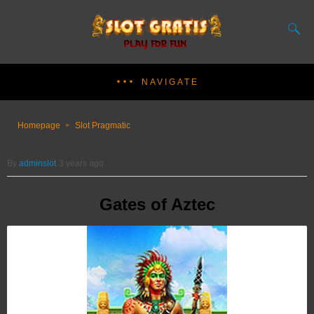
NAVIGATE
Homepage
Slot Pragmatic
adminslot
3 years ago
Gates of Aztec