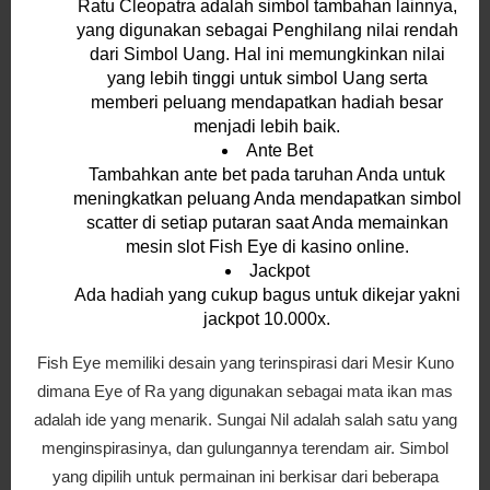
Ratu Cleopatra adalah simbol tambahan lainnya,
yang digunakan sebagai Penghilang nilai rendah
dari Simbol Uang. Hal ini memungkinkan nilai
yang lebih tinggi untuk simbol Uang serta
memberi peluang mendapatkan hadiah besar
menjadi lebih baik.
Ante Bet
Tambahkan ante bet pada taruhan Anda untuk
meningkatkan peluang Anda mendapatkan simbol
scatter di setiap putaran saat Anda memainkan
mesin slot Fish Eye di kasino online.
Jackpot
Ada hadiah yang cukup bagus untuk dikejar yakni
jackpot 10.000x.
Fish Eye memiliki desain yang terinspirasi dari Mesir Kuno
dimana Eye of Ra yang digunakan sebagai mata ikan mas
adalah ide yang menarik. Sungai Nil adalah salah satu yang
menginspirasinya, dan gulungannya terendam air. Simbol
yang dipilih untuk permainan ini berkisar dari beberapa