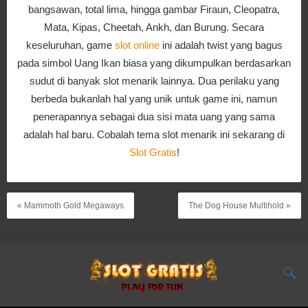
bangsawan, total lima, hingga gambar Firaun, Cleopatra,
Mata, Kipas, Cheetah, Ankh, dan Burung. Secara
keseluruhan, game
slot online
ini adalah twist yang bagus
pada simbol Uang Ikan biasa yang dikumpulkan berdasarkan
sudut di banyak slot menarik lainnya. Dua perilaku yang
berbeda bukanlah hal yang unik untuk game ini, namun
penerapannya sebagai dua sisi mata uang yang sama
adalah hal baru. Cobalah tema slot menarik ini sekarang di
Slot Gratis
!
« Mammoth Gold Megaways
The Dog House Multihold »