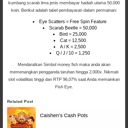
kumbang scarab lima jenis membayar hadiah utama 50.000
koin. Berikut adalah tabel pembayaran dalam permainan:
Eye Scatters = Free Spin Feature
Scarab Beetle = 50,000
Bird = 25,000
Cat = 12,500
A / K = 2,500
Q / J / 10 = 1,250
Mendaratkan Simbol money fish maka anda akan
memenangkan pengganda taruhan hingga 2.000x. Nikmati
slot volatilitas tinggi dan RTP 96,07% saat Anda memainkan
Fish Eye.
Related Post
Caishen’s Cash Pots