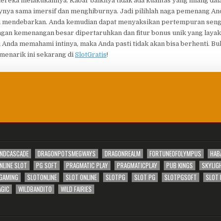
reka melakukannya. Kabar baiknya tidak ada kualitas yang hilang dal
aynya sama imersif dan menghiburnya. Jadi pilihlah naga pemenang Anda
un mendebarkan. Anda kemudian dapat menyaksikan pertempuran sengi
engan kemenangan besar dipertaruhkan dan fitur bonus unik yang lay
nda memahami intinya, maka Anda pasti tidak akan bisa berhenti. Buk
menarik ini sekarang di
SlotGratis
!
NDCASCADE
DRAGONPOTSMEGWAYS
DRAGONREALM
FORTUNEOFOLYMPUS
HAB
NLINE SLOT
PG SOFT
PRAGMATIC PLAY
PRAGMATICPLAY
PUB KINGS
SKYLIG
 GAMING
SLOTONLINE
SLOT ONLINE
SLOTPG
SLOT PG
SLOTPGSOFT
SLOT 
GIC
WILDBANDITO
WILD FAIRIES