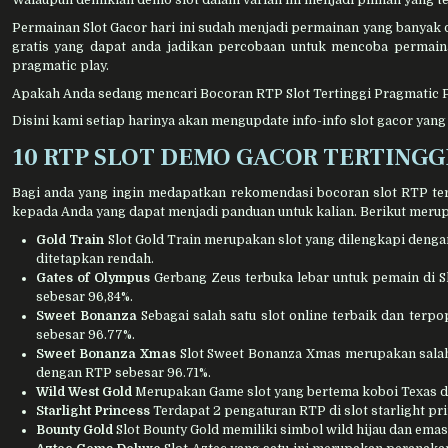
Walaupun demikian demo slot dalam varian ini menjadi pilihan yang te
Permainan Slot Gacor hari ini sudah menjadi permainan yang banyak di
gratis yang dapat anda jadikan percobaan untuk mencoba permain
pragmatic play.
Apakah Anda sedang mencari Bocoran RTP Slot Tertinggi Pragmatic P
Disini kami setiap harinya akan mengupdate info-info slot gacor yang
10 RTP SLOT DEMO GACOR TERTING
Bagi anda yang ingin medapatkan rekomendasi bocoran slot RTP ter
kepada Anda yang dapat menjadi panduan untuk kalian. Berikut merupa
Gold Train
Slot Gold Train merupakan slot yang dilengkapi dengan 
ditetapkan rendah.
Gates of Olympus
Gerbang Zeus terbuka lebar untuk pemain di Sl
sebesar 96,84%.
Sweet Bonanza
Sebagai salah satu slot online terbaik dan terp
sebesar 96.77%.
Sweet Bonanza Xmas
Slot Sweet Bonanza Xmas merupakan salah s
dengan RTP sebesar 96.71%.
Wild West Gold
Merupakan Game slot yang bertema koboi Texas den
Starlight Princess
Terdapat 2 pengaturan RTP di slot starlight pri
Bounty Gold
Slot Bounty Gold memiliki simbol wild hijau dan ema