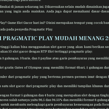
rbanyak bagi para slotters.
sukai di jaman sekarang ini. Dikarenakan selain mudah dimainkan juga m
an yang ingin anda mainkan. Anda juga dapat memahami dasar-dasar
lay? Game Slot Gacor hari ini? Disini merupakan tempat yang cocok ba
 ada pada penyedia Pragmatic Play.
GI PRAGMATIC PLAY MUDAH MENANG 2
tinggi kalian bisa menggunakan slot gacor yang akan kami berikan s
kan 10 slot gacor dengan RTP Slot tertinggi pragmatic play:
3 gulungan, 3 baris, dan 3 payline atau garis pembayaran yang memiliki
ot gratis Gates of Olympus yang memiliki format 6bari, 5 gulungan dan 
opuler dari pragmatic play yang bertema permen-permen imut dengan for
atu slot gacor dari pragmatic play dan memiliki tampilan khusus dan s
gan format 5 gulungan dan 4 baris yang merupakan slot dengan tingkat 
ncess salah satunya yaitu 96,5 dan 94.50% dan memiliki format 6 gulungan,
s untuk membantu melengkapi garis pembayaran kemenangan pada formasi