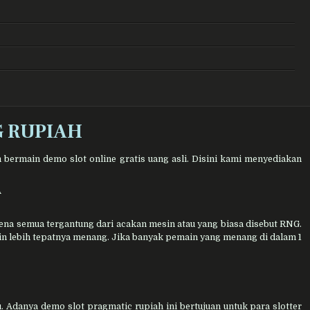
G RUPIAH
bermain demo slot online gratis uang asli. Disini kami menyediakan
ena semua tergantung dari acakan mesin atau yang biasa disebut RNG.
in lebih tepatnya menang. Jika banyak pemain yang menang di dalam 1
 Adanya demo slot pragmatic rupiah ini bertujuan untuk para slotter