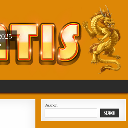
 2025
t
Search
SEARCH