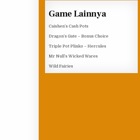
Game Lainnya
Caishen’s Cash Pots
Dragon’s Gate – Bonus Choice
Triple Pot Plinko – Hercules
Mr Null’s Wicked Wares
Wild Fairies