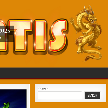
 2025
t
Search
SEARCH