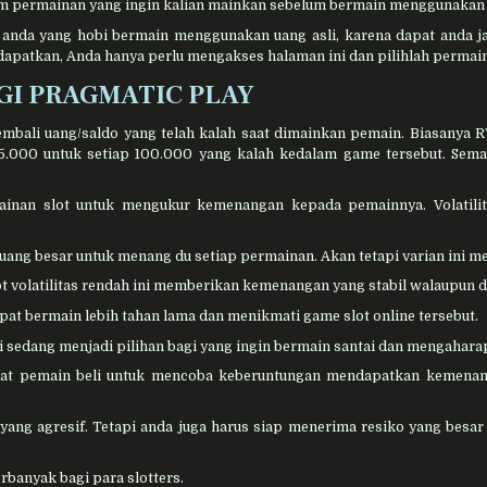
m permainan yang ingin kalian mainkan sebelum bermain menggunakan u
anda yang hobi bermain menggunakan uang asli, karena dapat anda jad
dapatkan, Anda hanya perlu mengakses halaman ini dan pilihlah permain
GI PRAGMATIC PLAY
ali uang/saldo yang telah kalah saat dimainkan pemain. Biasanya RT
5.000 untuk setiap 100.000 yang kalah kedalam game tersebut. Semak
ainan slot untuk mengukur kemenangan kepada pemainnya. Volatilita
ang besar untuk menang du setiap permainan. Akan tetapi varian ini m
 volatilitas rendah ini memberikan kemenangan yang stabil walaupun 
at bermain lebih tahan lama dan menikmati game slot online tersebut.
 sedang menjadi pilihan bagi yang ingin bermain santai dan mengahar
dapat pemain beli untuk mencoba keberuntungan mendapatkan kemenan
ang agresif. Tetapi anda juga harus siap menerima resiko yang besar un
rbanyak bagi para slotters.