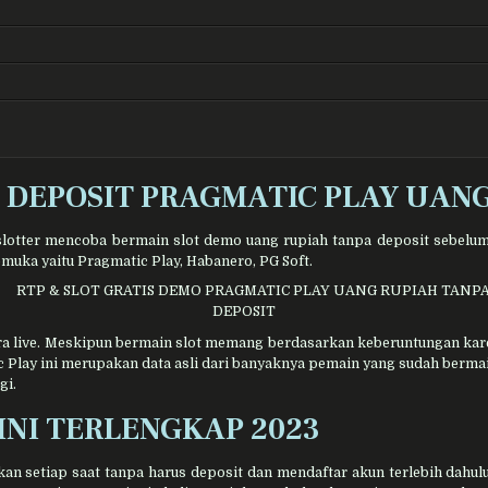
A DEPOSIT PRAGMATIC PLAY UAN
slotter mencoba bermain slot demo uang rupiah tanpa deposit sebelum 
muka yaitu Pragmatic Play, Habanero, PG Soft.
cara live. Meskipun bermain slot memang berdasarkan keberuntungan kar
c Play ini merupakan data asli dari banyaknya pemain yang sudah berma
gi.
INI TERLENGKAP 2023
n setiap saat tanpa harus deposit dan mendaftar akun terlebih dahulu.