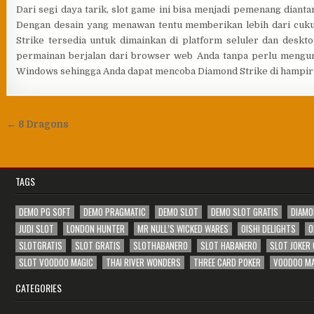
Dari segi daya tarik, slot game ini bisa menjadi pemenang dian
Dengan desain yang menawan tentu memberikan lebih dari cuk
Strike tersedia untuk dimainkan di platform seluler dan des
permainan berjalan dari browser web Anda tanpa perlu mengun
Windows sehingga Anda dapat mencoba Diamond Strike di hampir se
Post
← 8 Dragons
navigation
TAGS
DEMO PG SOFT
DEMO PRAGMATIC
DEMO SLOT
DEMO SLOT GRATIS
DIAMO
JUDI SLOT
LONDON HUNTER
MR NULL’S WICKED WARES
OISHI DELIGHTS
O
SLOTGRATIS
SLOT GRATIS
SLOTHABANERO
SLOT HABANERO
SLOT JOKER
SLOT VOODOO MAGIC
THAI RIVER WONDERS
THREE CARD POKER
VOODOO MA
CATEGORIES