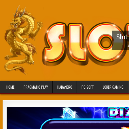
Skip
to
content
Slot
HOME
PRAGMATIC PLAY
HABANERO
PG SOFT
JOKER GAMING