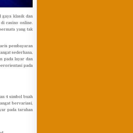
 gaya klasik dan
i casino online.
permata yang tak
garis pembayaran
sangat sederhana,
n pada layar dan
berorientasi pada
an 4 simbol buah
angat bervariasi,
yar pada taruhan
nd.