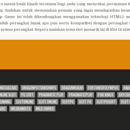
tara mesin buah klasik terutama bagi anda yang menyukai permainan
up tindakan untuk memuaskan pemain yang ingin mendapatkan keu
ktop. Game ini telah dikembangkan menggunakan teknologi HTML5 
duh perangkat lunak apa pun serta kompatibel dengan perangkat i
mua perangkat. Segera mainkan tema slot menarik ini di Slot Gratis
NDCASCADE
DRAGONPOTSMEGWAYS
DRAGONREALM
FORTUNEOFOLYMPUS
HAB
NLINE SLOT
PG SOFT
PRAGMATIC PLAY
PRAGMATICPLAY
PUB KINGS
SKYLIG
 GAMING
SLOTONLINE
SLOT ONLINE
SLOTPG
SLOT PG
SLOTPGSOFT
SLOT 
GIC
WILDBANDITO
WILD FAIRIES