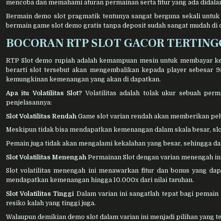
mencoba dan memahami aturan permainan serta fitur yang ada didala
Bermain demo slot pragmatik tentunya sangat berguna sekali untuk 
bermain game slot demo gratis tanpa deposit sudah sangat mudah di 
BOCORAN RTP SLOT GACOR TERTING
RTP Slot demo rupiah adalah kemampuan mesin untuk membayar kemb
berarti slot tersebut akan mengembalikan kepada player sebesar 9
kemungkinan kemenangan yang akan di dapatkan.
Apa itu Volatilitas Slot?
Volatilitas adalah tolak ukur sebuah perm
penjelasannya:
Slot Volatilitas Rendah
Game slot varian rendah akan memberikan pelu
Meskipun tidak bisa mendapatkan kemenangan dalam skala besar, slot
Pemain juga tidak akan mengalami kekalahan yang besar, sehingga dap
Slot Volatilitas Menengah
Permainan Slot dengan varian menengah ini
Slot volatilitas menengah ini menawarkan fitur dan bonus yang 
mendapatkan kemenangan hingga 10.000x dari nilai taruhan.
Slot Volatilitas Tinggi
Dalam varian ini sangatlah tepat bagi pemain y
resiko kalah yang tinggi juga.
Walaupun demikian demo slot dalam varian ini menjadi pilihan yang te