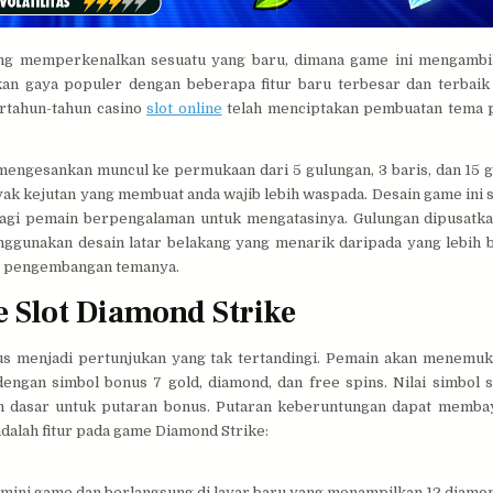
yang memperkenalkan sesuatu yang baru, dimana game ini mengambil
 gaya populer dengan beberapa fitur baru terbesar dan terbaik d
ertahun-tahun casino
slot online
telah menciptakan pembuatan tema 
mengesankan muncul ke permukaan dari 5 gulungan, 3 baris, dan 15 
ak kejutan yang membuat anda wajib lebih waspada. Desain game ini 
 bagi pemain berpengalaman untuk mengatasinya. Gulungan dipusatka
nggunakan desain latar belakang yang menarik daripada yang lebih 
ar pengembangan temanya.
 Slot Diamond Strike
s menjadi pertunjukan yang tak tertandingi. Pemain akan menemuk
ngan simbol bonus 7 gold, diamond, dan free spins. Nilai simbol s
 dasar untuk putaran bonus. Putaran keberuntungan dapat memba
adalah fitur pada game Diamond Strike:
ini game dan berlangsung di layar baru yang menampilkan 12 diamo