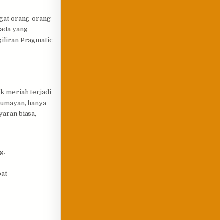
ngat orang-orang
 ada yang
iliran Pragmatic
k meriah terjadi
 lumayan, hanya
yaran biasa,
g.
pat