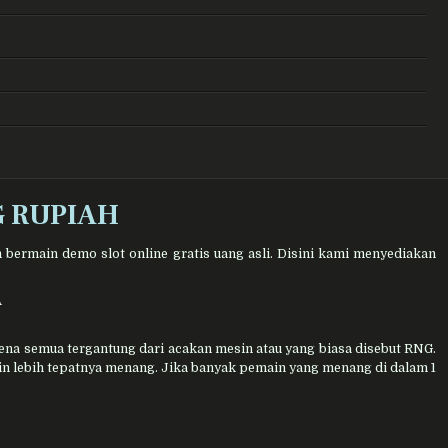
G RUPIAH
bermain demo slot online gratis uang asli. Disini kami menyediakan
ena semua tergantung dari acakan mesin atau yang biasa disebut RNG.
in lebih tepatnya menang. Jika banyak pemain yang menang di dalam 1