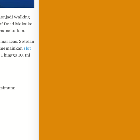
menjadi Walking
 of Dead Meksiko
g menakutkan.
n maracas. Setelan
uk memainkan
slot
1 hingga 10. Ini
aksimum: