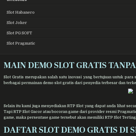
Slot Habanero
Slot Joker
Slot PG SOFT
Slot Pragmatic
MAIN DEMO SLOT GRATIS TANP
Slot Gratis
merupakan salah satu inovasi yang bertujuan untuk para 
berbagai permainan demo slot gratis dari penyedia terbesar dan terke
Selain itu kami juga menyediakan RTP Slot yang dapat anda lihat se
Tapi RTP Slot Gacor atau bocoran game dari provider resmi Pragmati
game, maka persentase game tersebut akan memiliki RTP Slot Terting
DAFTAR SLOT DEMO GRATIS DI S