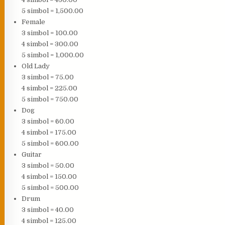
5 simbol = 1,500.00
Female
3 simbol = 100.00
4 simbol = 300.00
5 simbol = 1,000.00
Old Lady
3 simbol = 75.00
4 simbol = 225.00
5 simbol = 750.00
Dog
3 simbol = 60.00
4 simbol = 175.00
5 simbol = 600.00
Guitar
3 simbol = 50.00
4 simbol = 150.00
5 simbol = 500.00
Drum
3 simbol = 40.00
4 simbol = 125.00