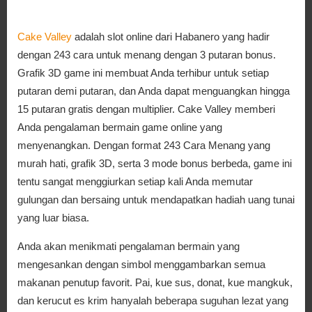
Cake Valley
adalah slot online dari Habanero yang hadir
dengan 243 cara untuk menang dengan 3 putaran bonus.
Grafik 3D game ini membuat Anda terhibur untuk setiap
putaran demi putaran, dan Anda dapat menguangkan hingga
15 putaran gratis dengan multiplier. Cake Valley memberi
Anda pengalaman bermain game online yang
menyenangkan. Dengan format 243 Cara Menang yang
murah hati, grafik 3D, serta 3 mode bonus berbeda, game ini
tentu sangat menggiurkan setiap kali Anda memutar
gulungan dan bersaing untuk mendapatkan hadiah uang tunai
yang luar biasa.
Anda akan menikmati pengalaman bermain yang
mengesankan dengan simbol menggambarkan semua
makanan penutup favorit. Pai, kue sus, donat, kue mangkuk,
dan kerucut es krim hanyalah beberapa suguhan lezat yang