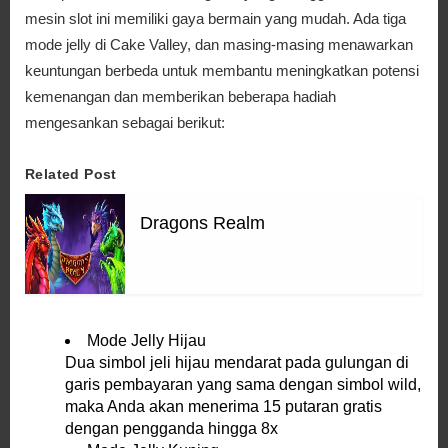
mesin slot ini memiliki gaya bermain yang mudah. Ada tiga
mode jelly di Cake Valley, dan masing-masing menawarkan
keuntungan berbeda untuk membantu meningkatkan potensi
kemenangan dan memberikan beberapa hadiah
mengesankan sebagai berikut:
Related Post
Dragons Realm
Mode Jelly Hijau
Dua simbol jeli hijau mendarat pada gulungan di
garis pembayaran yang sama dengan simbol wild,
maka Anda akan menerima 15 putaran gratis
dengan pengganda hingga 8x