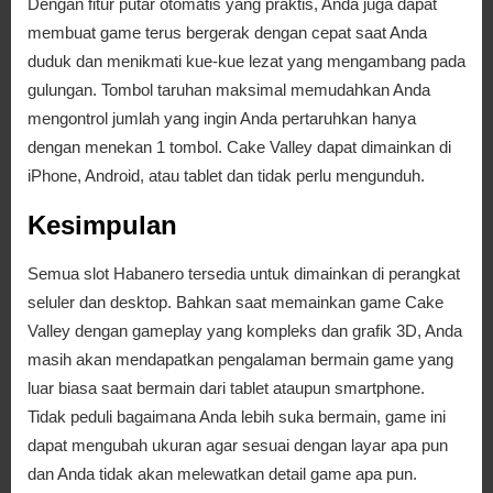
Dengan fitur putar otomatis yang praktis, Anda juga dapat
membuat game terus bergerak dengan cepat saat Anda
duduk dan menikmati kue-kue lezat yang mengambang pada
gulungan. Tombol taruhan maksimal memudahkan Anda
mengontrol jumlah yang ingin Anda pertaruhkan hanya
dengan menekan 1 tombol. Cake Valley dapat dimainkan di
iPhone, Android, atau tablet dan tidak perlu mengunduh.
Kesimpulan
Semua slot Habanero tersedia untuk dimainkan di perangkat
seluler dan desktop. Bahkan saat memainkan game Cake
Valley dengan gameplay yang kompleks dan grafik 3D, Anda
masih akan mendapatkan pengalaman bermain game yang
luar biasa saat bermain dari tablet ataupun smartphone.
Tidak peduli bagaimana Anda lebih suka bermain, game ini
dapat mengubah ukuran agar sesuai dengan layar apa pun
dan Anda tidak akan melewatkan detail game apa pun.