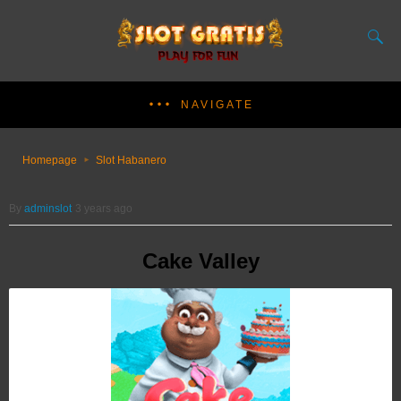
NAVIGATE
Homepage
Slot Habanero
adminslot
3 years ago
Cake Valley