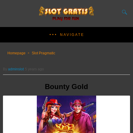
NAVIGATE
Homepage
Slot Pragmatic
adminslot
5 years ago
Bounty Gold