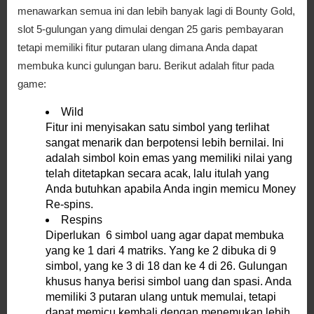
menawarkan semua ini dan lebih banyak lagi di Bounty Gold,
slot 5-gulungan yang dimulai dengan 25 garis pembayaran
tetapi memiliki fitur putaran ulang dimana Anda dapat
membuka kunci gulungan baru. Berikut adalah fitur pada
game:
Wild
Fitur ini menyisakan satu simbol yang terlihat
sangat menarik dan berpotensi lebih bernilai. Ini
adalah simbol koin emas yang memiliki nilai yang
telah ditetapkan secara acak, lalu itulah yang
Anda butuhkan apabila Anda ingin memicu Money
Re-spins.
Respins
Diperlukan 6 simbol uang agar dapat membuka
yang ke 1 dari 4 matriks. Yang ke 2 dibuka di 9
simbol, yang ke 3 di 18 dan ke 4 di 26. Gulungan
khusus hanya berisi simbol uang dan spasi. Anda
memiliki 3 putaran ulang untuk memulai, tetapi
dapat memicu kembali dengan menemukan lebih