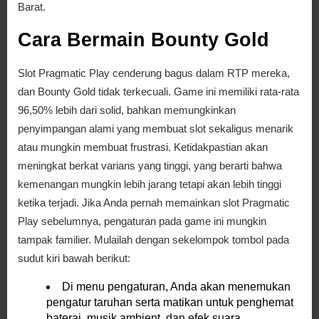
Barat.
Cara Bermain Bounty Gold
Slot Pragmatic Play cenderung bagus dalam RTP mereka,
dan Bounty Gold tidak terkecuali. Game ini memiliki rata-rata
96,50% lebih dari solid, bahkan memungkinkan
penyimpangan alami yang membuat slot sekaligus menarik
atau mungkin membuat frustrasi. Ketidakpastian akan
meningkat berkat varians yang tinggi, yang berarti bahwa
kemenangan mungkin lebih jarang tetapi akan lebih tinggi
ketika terjadi. Jika Anda pernah memainkan slot Pragmatic
Play sebelumnya, pengaturan pada game ini mungkin
tampak familier. Mulailah dengan sekelompok tombol pada
sudut kiri bawah berikut:
Di menu pengaturan, Anda akan menemukan
pengatur taruhan serta matikan untuk penghemat
baterai, musik ambient, dan efek suara.