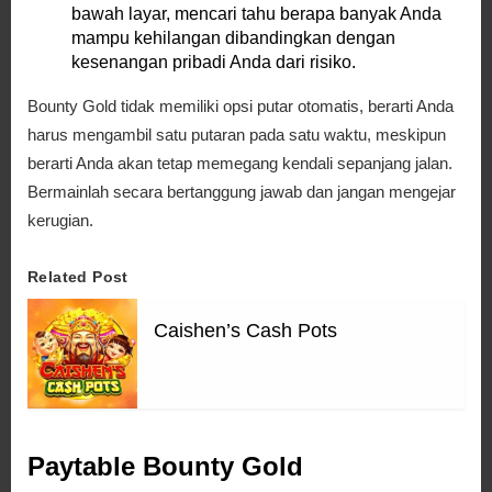
bawah layar, mencari tahu berapa banyak Anda
mampu kehilangan dibandingkan dengan
kesenangan pribadi Anda dari risiko.
Bounty Gold tidak memiliki opsi putar otomatis, berarti Anda
harus mengambil satu putaran pada satu waktu, meskipun
berarti Anda akan tetap memegang kendali sepanjang jalan.
Bermainlah secara bertanggung jawab dan jangan mengejar
kerugian.
Related Post
Caishen’s Cash Pots
Paytable Bounty Gold